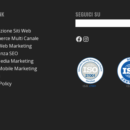
NK
SEGUICI SU
azione Siti Web
Facebook
Instagram
rce Multi Canale
 Web Marketing
enza SEO
Media Marketing
 Mobile Marketing
i
Policy