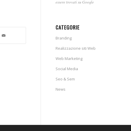
essere trovati su Google
CATEGORIE
Branding
Realizzazione siti Web
Web Marketing
Social Media
Seo & Sem
News