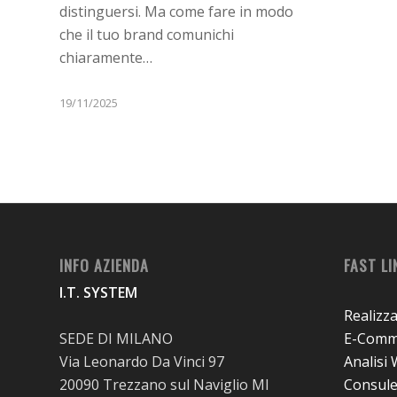
distinguersi. Ma come fare in modo
che il tuo brand comunichi
chiaramente…
19/11/2025
INFO AZIENDA
FAST LI
I.T. SYSTEM
Realizz
SEDE DI MILANO
E-Comme
Via Leonardo Da Vinci 97
Analisi
20090 Trezzano sul Naviglio MI
Consul