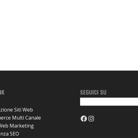
NK
SEGUICI SU
azione Siti Web
Facebook
Instagram
rce Multi Canale
 Web Marketing
enza SEO