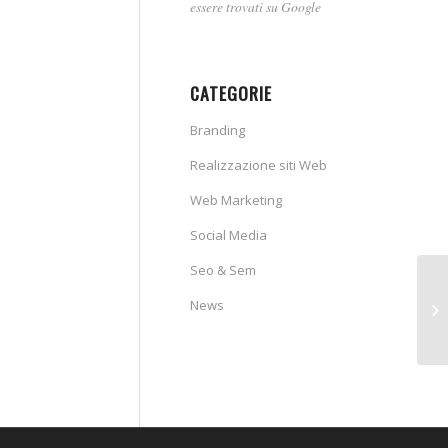
essere trovati su Google
CATEGORIE
Branding
Realizzazione siti Web
Web Marketing
Social Media
Seo & Sem
News