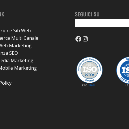
NK
SEGUICI SU
azione Siti Web
Facebook
Instagram
rce Multi Canale
 Web Marketing
enza SEO
Media Marketing
 Mobile Marketing
i
Policy